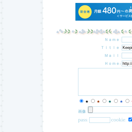
Ｎａｍｅ
:
Ｔｉｔｌｅ
:
Ｍａｉｌ
:
Ｈｏｍｅ:
★
★
★
★
画像
:
pass
cookie
:
: