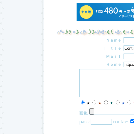
Ｎａｍｅ
:
Ｔｉｔｌｅ
:
Ｍａｉｌ
:
Ｈｏｍｅ:
★
★
★
★
画像
:
pass
cookie
:
: